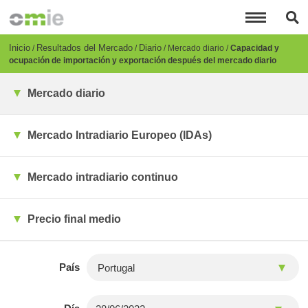
Pasar
al
contenido
principal
Breadcrumb
Inicio
Resultados del Mercado
Diario
Mercado diario
Capacidad y
ocupación de importación y exportación después del mercado diario
Mercado diario
Mercado Intradiario Europeo (IDAs)
Mercado intradiario continuo
Precio final medio
País