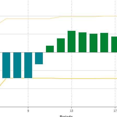
9
13
17
Periodo