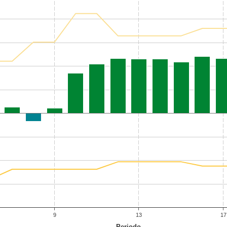
9
13
17
Periodo