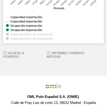
H3Q1
H9Q1
H15Q1
H21Q1
H7Q1
H13Q1
H19Q1
H1Q1
H5Q1
H11Q1
H17Q1
H23Q1
Periodo
Capacidad exportación
Capacidad importación
Ocupación exportación
Ocupación importación
Capacidad libre de exportación
Capacidad libre de importación
ACCESO A
INFORMES FORMATO
FICHEROS
ANTIGUO
OMI, Polo Español S.A. (OMIE)
Calle de Fray Luis de León 13, 28012 Madrid - España