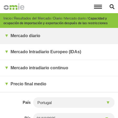
Pasar
al
contenido
principal
Breadcrumb
Inicio
Resultados del Mercado
Diario
Mercado diario
Capacidad y
ocupación de importación y exportación después de las restricciones
Mercado diario
Mercado Intradiario Europeo (IDAs)
Mercado intradiario continuo
Precio final medio
País