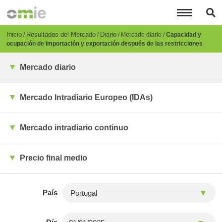
Pasar
al
contenido
principal
Breadcrumb
Inicio
Resultados del Mercado
Diario
Mercado diario
Capacidad y
ocupación de importación y exportación después de las restricciones
Mercado diario
Mercado Intradiario Europeo (IDAs)
Mercado intradiario continuo
Precio final medio
País