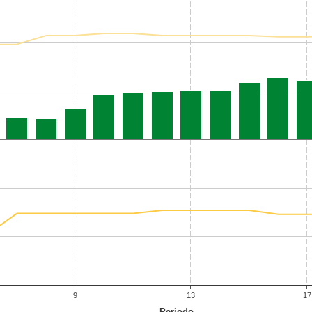
9
13
17
Periodo