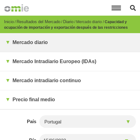
Pasar
al
contenido
principal
Breadcrumb
Inicio
Resultados del Mercado
Diario
Mercado diario
Capacidad y
ocupación de importación y exportación después de las restricciones
Mercado diario
Mercado Intradiario Europeo (IDAs)
Mercado intradiario continuo
Precio final medio
País