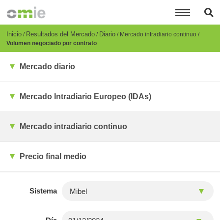
Pasar
al
contenido
principal
Breadcrumb
Inicio
Resultados del Mercado
Diario
Mercado intradiario continuo
Volumen negociado por contrato
Mercado diario
Mercado Intradiario Europeo (IDAs)
Mercado intradiario continuo
Precio final medio
Sistema