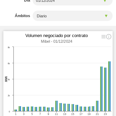
Día
Ámbitos
Volumen negociado por contrato
Mibel - 01/12/2024
8k
6k
MW
4k
2k
0
1
3
5
7
9
11
13
15
17
19
21
23