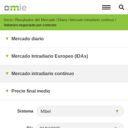
Pasar
al
contenido
principal
Breadcrumb
Inicio
Resultados del Mercado
Diario
Mercado intradiario continuo
Volumen negociado por contrato
Mercado diario
Mercado Intradiario Europeo (IDAs)
Mercado intradiario continuo
Precio final medio
Sistema