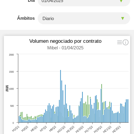
Día
Ámbitos
Volumen negociado por contrato
Mibel - 01/04/2025
2000
1500
MW
1000
500
0
H1Q1
H3Q1
H5Q1
H7Q1
H9Q1
H11Q1
H13Q1
H15Q1
H17Q1
H19Q1
H21Q1
H23Q1