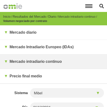
Pasar
al
contenido
principal
Breadcrumb
Inicio
Resultados del Mercado
Diario
Mercado intradiario continuo
Volumen negociado por contrato
Mercado diario
Mercado Intradiario Europeo (IDAs)
Mercado intradiario continuo
Precio final medio
Sistema