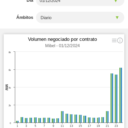
Día
Ámbitos
Volumen negociado por contrato
Mibel - 01/12/2024
8k
6k
MW
4k
2k
0
1
3
5
7
9
11
13
15
17
19
21
23