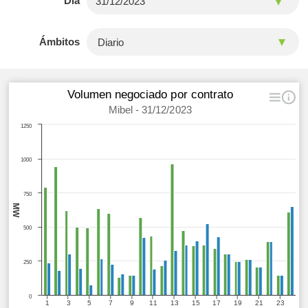
Día
Ámbitos
Volumen negociado por contrato
Mibel - 31/12/2023
1250
1000
750
MW
500
250
0
1
3
5
7
9
11
13
15
17
19
21
23