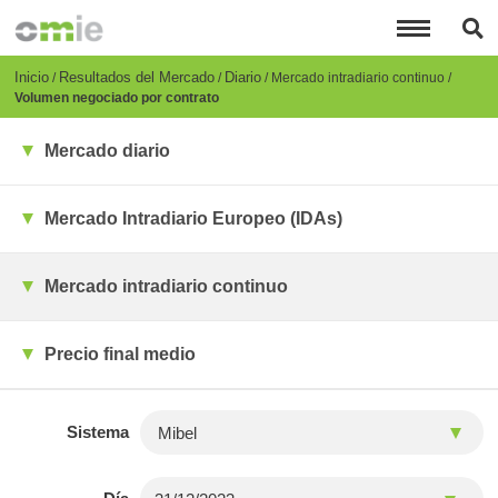
Pasar
al
contenido
principal
Breadcrumb
Inicio
Resultados del Mercado
Diario
Mercado intradiario continuo
Volumen negociado por contrato
Mercado diario
Mercado Intradiario Europeo (IDAs)
Mercado intradiario continuo
Precio final medio
Sistema