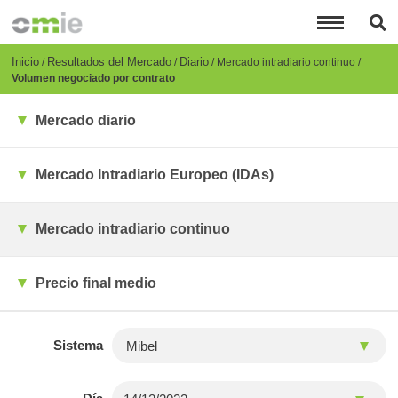
Pasar
al
contenido
principal
Breadcrumb
Inicio
Resultados del Mercado
Diario
Mercado intradiario continuo
Volumen negociado por contrato
Mercado diario
Mercado Intradiario Europeo (IDAs)
Mercado intradiario continuo
Precio final medio
Sistema