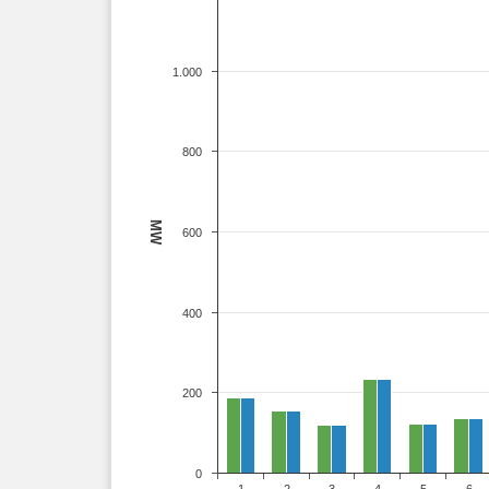
1.000
800
MW
600
400
200
0