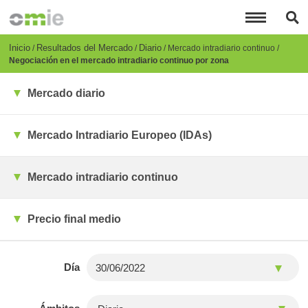
Pasar
al
contenido
principal
Breadcrumb
Inicio
Resultados del Mercado
Diario
Mercado intradiario continuo
Negociación en el mercado intradiario continuo por zona
Mercado diario
Mercado Intradiario Europeo (IDAs)
Mercado intradiario continuo
Precio final medio
Día