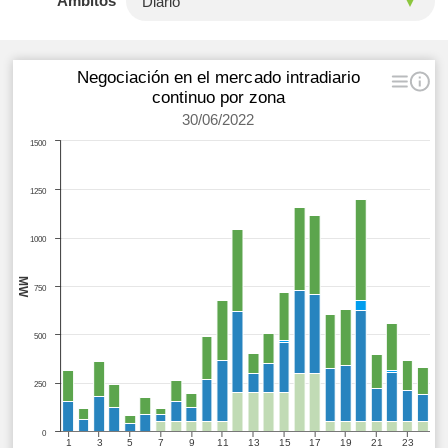
Ámbitos
Negociación en el mercado intradiario
continuo por zona
30/06/2022
1500
1250
1000
MW
750
500
250
0
1
3
5
7
9
11
13
15
17
19
21
23