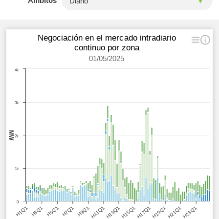
Ámbitos
Negociación en el mercado intradiario
continuo por zona
01/05/2025
4k
3k
MW
2k
1k
0
H5Q1
H11Q1
H17Q1
H23Q1
H3Q1
H9Q1
H15Q1
H21Q1
H1Q1
H7Q1
H13Q1
H19Q1