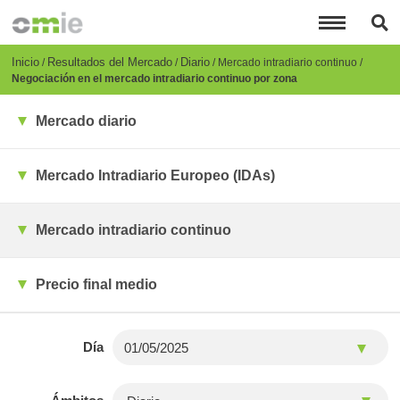
Pasar
al
contenido
principal
Breadcrumb
Inicio
Resultados del Mercado
Diario
Mercado intradiario continuo
Negociación en el mercado intradiario continuo por zona
Mercado diario
Mercado Intradiario Europeo (IDAs)
Mercado intradiario continuo
Precio final medio
Día