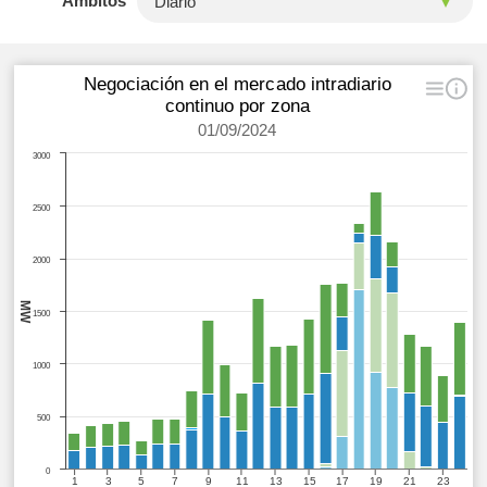
Ámbitos
Negociación en el mercado intradiario
continuo por zona
01/09/2024
3000
2500
2000
MW
1500
1000
500
0
1
3
5
7
9
11
13
15
17
19
21
23