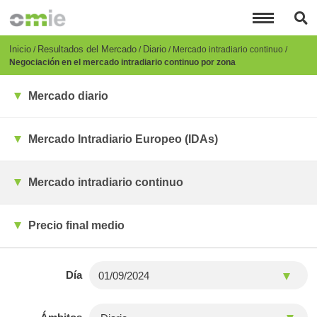
Pasar
al
contenido
principal
Breadcrumb
Inicio
Resultados del Mercado
Diario
Mercado intradiario continuo
Negociación en el mercado intradiario continuo por zona
Mercado diario
Mercado Intradiario Europeo (IDAs)
Mercado intradiario continuo
Precio final medio
Día