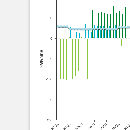
50
0
EUR/MWh
-50
-100
-150
-200
H3Q1
H6Q1
H1Q1
H4Q1
H7
H2Q1
H5Q1