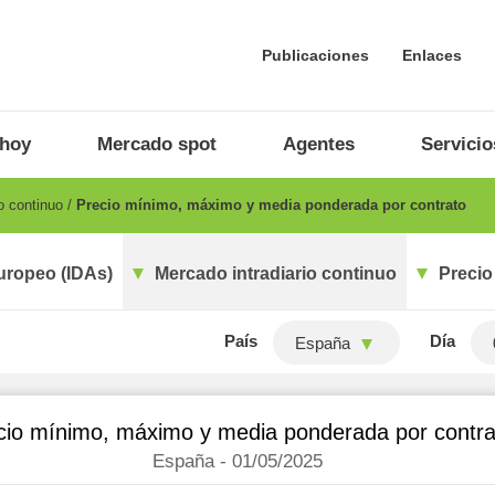
Publicaciones
Enlaces
 hoy
Mercado spot
Agentes
Servicio
o continuo
Precio mínimo, máximo y media ponderada por contrato
uropeo (IDAs)
Mercado intradiario continuo
Precio
País
Día
España
cio mínimo, máximo y media ponderada por contra
España - 01/05/2025