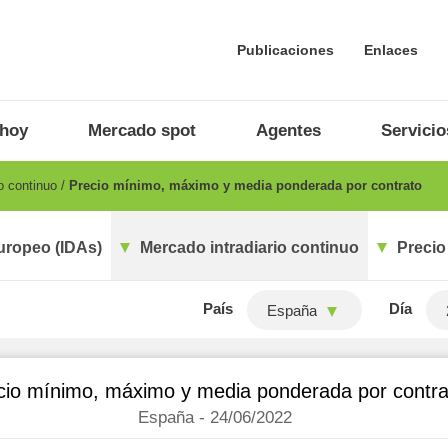
Publicaciones
Enlaces
 hoy
Mercado spot
Agentes
Servicio
o continuo
Precio mínimo, máximo y media ponderada por contrato
uropeo (IDAs)
Mercado intradiario continuo
Precio
País
Día
España
cio mínimo, máximo y media ponderada por contra
España - 24/06/2022