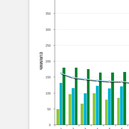
350
300
250
EUR/MWh
200
150
100
50
0