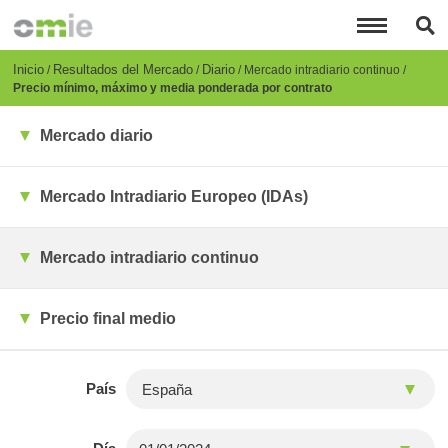
Pasar
al
contenido
principal
Breadcrumb
Inicio
Resultados del Mercado
Diario
Mercado intradiario continuo
Precio mínimo, máximo y media ponderada por contrato
Mercado diario
Mercado Intradiario Europeo (IDAs)
Mercado intradiario continuo
Precio final medio
País