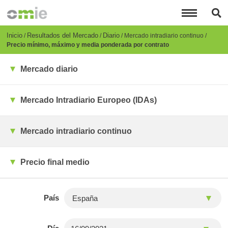
Pasar
al
contenido
principal
Breadcrumb
Inicio
Resultados del Mercado
Diario
Mercado intradiario continuo
Precio mínimo, máximo y media ponderada por contrato
Mercado diario
Mercado Intradiario Europeo (IDAs)
Mercado intradiario continuo
Precio final medio
País