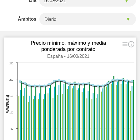
Día
Ámbitos
Precio mínimo, máximo y media
ponderada por contrato
España - 16/09/2021
250
200
150
EUR/MWh
100
50