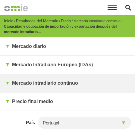
Pasar
al
contenido
principal
Breadcrumb
Inicio
Resultados del Mercado
Diario
Mercado intradiario continuo
Capacidad y ocupación de importación y exportación después del
mercado intradiario…
Mercado diario
Mercado Intradiario Europeo (IDAs)
Mercado intradiario continuo
Precio final medio
País