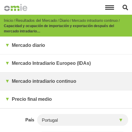
Pasar
al
contenido
principal
Breadcrumb
Inicio
Resultados del Mercado
Diario
Mercado intradiario continuo
Capacidad y ocupación de importación y exportación después del
mercado intradiario…
Mercado diario
Mercado Intradiario Europeo (IDAs)
Mercado intradiario continuo
Precio final medio
País