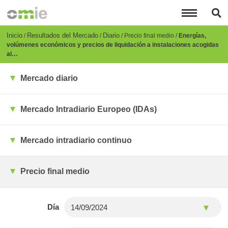
Pasar
al
contenido
principal
Breadcrumb
Inicio
Resultados del Mercado
Diario
Precio final medio
Energías,
volúmenes económicos y precios de liquidación a instalaciones acogidas
al…
Mercado diario
Mercado Intradiario Europeo (IDAs)
Mercado intradiario continuo
Precio final medio
Día