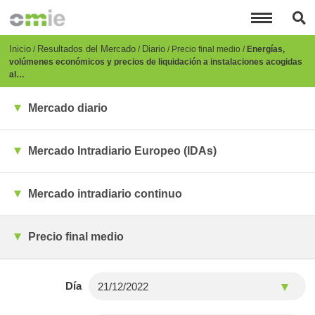
Pasar
al
contenido
principal
Breadcrumb
Inicio
Resultados del Mercado
Diario
Precio final medio
Energías,
volúmenes económicos y precios de liquidación a instalaciones acogidas
al…
Mercado diario
Mercado Intradiario Europeo (IDAs)
Mercado intradiario continuo
Precio final medio
Día