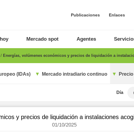
Publicaciones
Enlaces
 hoy
Mercado spot
Agentes
Servicio
o
Energías, volúmenes económicos y precios de liquidación a instalaci
uropeo (IDAs)
Mercado intradiario continuo
Precio
Día
cos y precios de liquidación a instalaciones aco
01/10/2025