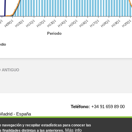
H09Q1
H12Q1
H15Q1
H18Q1
H10Q1
H13Q1
H16Q1
H19Q1
Q1
H11Q1
H14Q1
H17Q1
H20Q1
Periodo
edio
 ANTIGUO
Teléfono:
+34 91 659 89 00
 Madrid - España
de navegación y recopilar estadísticas para conocer las
Más info
s finalidades distintas a las anteriores.