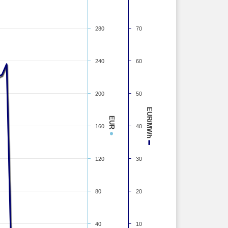
280
70
240
60
200
50
EUR/MWh
EUR
160
40
●
–
120
30
80
20
40
10