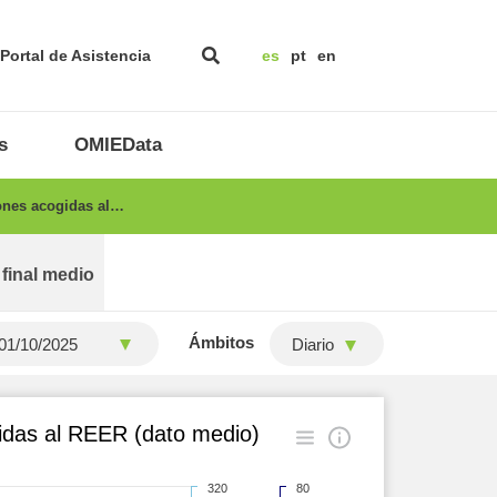
Portal de Asistencia
es
pt
en
s
OMIEData
ones acogidas al…
 final medio
Ámbitos
Diario
gidas al REER (dato medio)
320
80