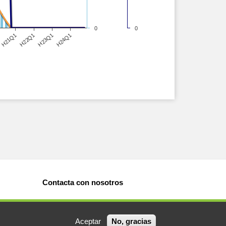
0
0
H21Q1
H24Q1
H22Q1
H23Q1
Contacta con nosotros
Aceptar
No, gracias