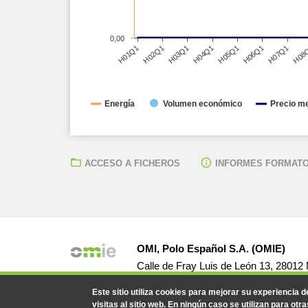
0,00
H03Q1
H06Q1
H01Q1
H04Q1
H07Q1
H02Q1
H05Q1
H08
Energía
Volumen económico
Precio m
ACCESO A FICHEROS
INFORMES FORMATO
OMI, Polo Español S.A. (OMIE)
Calle de Fray Luis de León 13, 28012
Este sitio utiliza cookies para mejorar su experiencia 
visitas al sitio web. En ningún caso se utilizan para otra