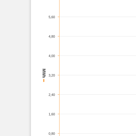
5,60
4,80
4,00
MWh
3,20
–
2,40
1,60
0,80