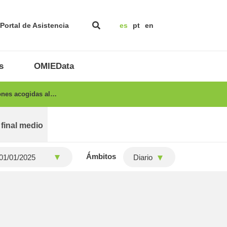
Portal de Asistencia
es
pt
en
s
OMIEData
ones acogidas al…
 final medio
Ámbitos
Diario