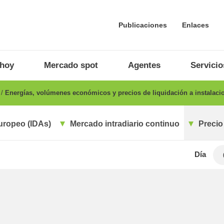
Publicaciones
Enlaces
 hoy
Mercado spot
Agentes
Servicio
o
Energías, volúmenes económicos y precios de liquidación a instalaci
uropeo (IDAs)
Mercado intradiario continuo
Precio
Día