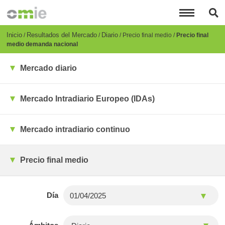
Pasar
al
contenido
principal
Breadcrumb
Inicio
Resultados del Mercado
Diario
Precio final medio
Precio final
medio demanda nacional
Mercado diario
Mercado Intradiario Europeo (IDAs)
Mercado intradiario continuo
Precio final medio
Día