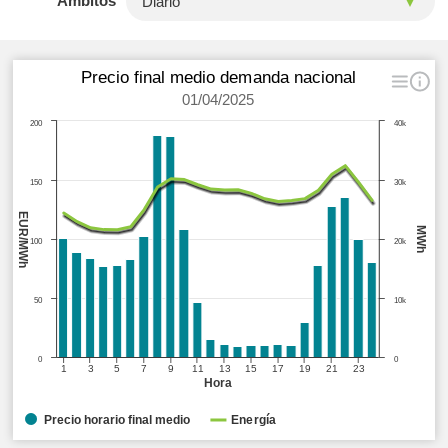
Ámbitos
Precio final medio demanda nacional
01/04/2025
200
40k
150
30k
EUR/MWh
MWh
100
20k
50
10k
0
0
1
3
5
7
9
11
13
15
17
19
21
23
Hora
Precio horario final medio
Energía