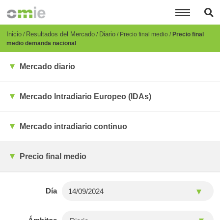
Pasar
al
contenido
principal
Breadcrumb
Inicio
Resultados del Mercado
Diario
Precio final medio
Precio final
medio demanda nacional
Mercado diario
Mercado Intradiario Europeo (IDAs)
Mercado intradiario continuo
Precio final medio
Día