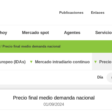
Publicaciones
Enlaces
 hoy
Mercado spot
Agentes
Servicio
o
Precio final medio demanda nacional
uropeo (IDAs)
Mercado intradiario continuo
Precio
Día
Precio final medio demanda nacional
01/09/2024