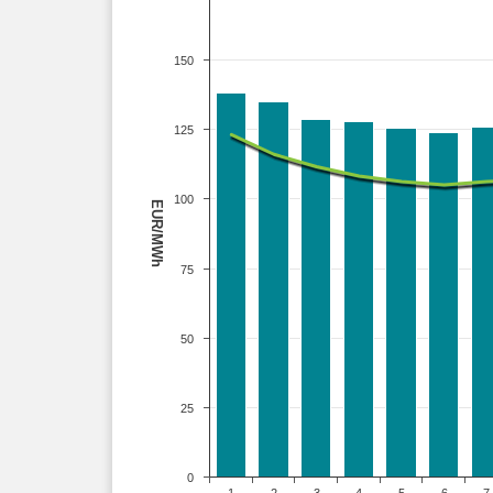
150
125
100
EUR/MWh
75
50
25
0