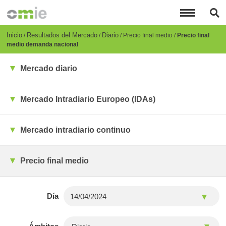
Pasar
al
contenido
principal
Breadcrumb
Inicio
Resultados del Mercado
Diario
Precio final medio
Precio final
medio demanda nacional
Mercado diario
Mercado Intradiario Europeo (IDAs)
Mercado intradiario continuo
Precio final medio
Día