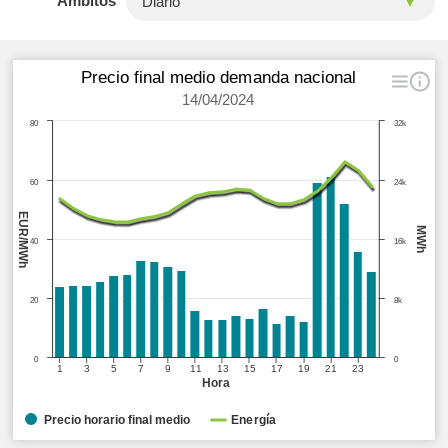
Ámbitos
Precio final medio demanda nacional
14/04/2024
80
32k
60
24k
EUR/MWh
MWh
40
16k
20
8k
0
0
1
3
5
7
9
11
13
15
17
19
21
23
Hora
Precio horario final medio
Energía