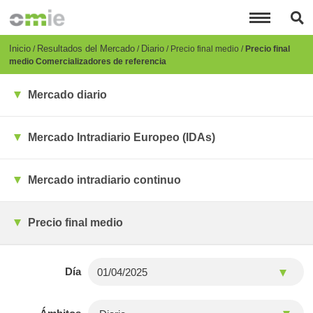
Pasar
al
contenido
principal
Breadcrumb
Inicio
Resultados del Mercado
Diario
Precio final medio
Precio final
medio Comercializadores de referencia
Mercado diario
Mercado Intradiario Europeo (IDAs)
Mercado intradiario continuo
Precio final medio
Día