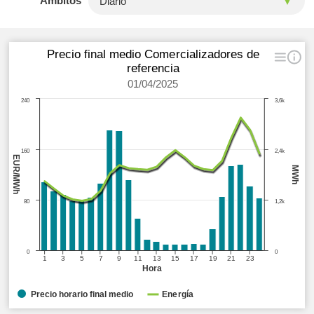
Ámbitos
Precio final medio Comercializadores de
referencia
01/04/2025
240
3,6k
160
2,4k
EUR/MWh
MWh
80
1,2k
0
0
1
3
5
7
9
11
13
15
17
19
21
23
Hora
Precio horario final medio
Energía