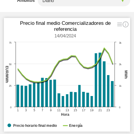
Ámbitos
Precio final medio Comercializadores de
referencia
14/04/2024
75
3k
50
2k
EUR/MWh
MWh
25
1k
0
0
1
3
5
7
9
11
13
15
17
19
21
23
Hora
Precio horario final medio
Energía