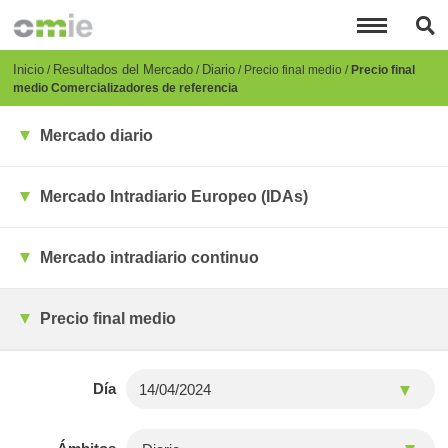
Pasar
al
contenido
principal
Breadcrumb
Inicio
Resultados del Mercado
Diario
Precio final medio
Precio final
medio Comercializadores de referencia
Mercado diario
Mercado Intradiario Europeo (IDAs)
Mercado intradiario continuo
Precio final medio
Día