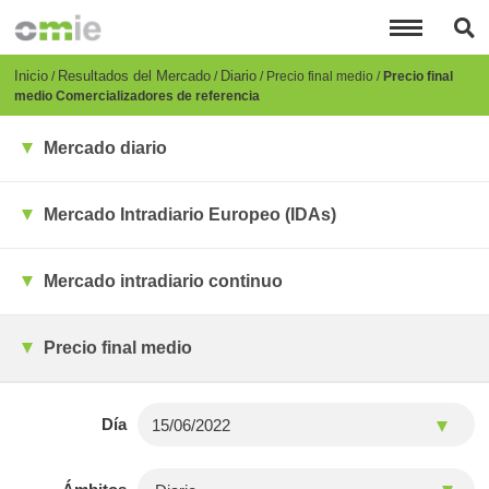
Pasar
al
contenido
principal
Breadcrumb
Inicio
Resultados del Mercado
Diario
Precio final medio
Precio final
medio Comercializadores de referencia
Mercado diario
Mercado Intradiario Europeo (IDAs)
Mercado intradiario continuo
Precio final medio
Día