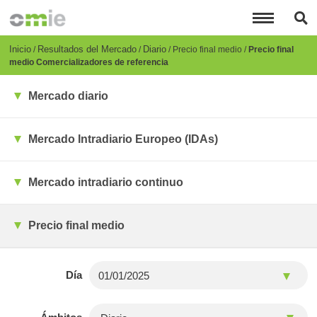
Pasar
al
contenido
principal
Breadcrumb
Inicio
Resultados del Mercado
Diario
Precio final medio
Precio final
medio Comercializadores de referencia
Mercado diario
Mercado Intradiario Europeo (IDAs)
Mercado intradiario continuo
Precio final medio
Día