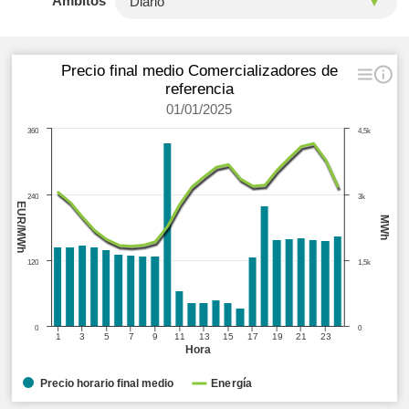
Ámbitos
Precio final medio Comercializadores de
referencia
01/01/2025
360
4,5k
240
3k
EUR/MWh
MWh
120
1,5k
0
0
1
3
5
7
9
11
13
15
17
19
21
23
Hora
Precio horario final medio
Energía