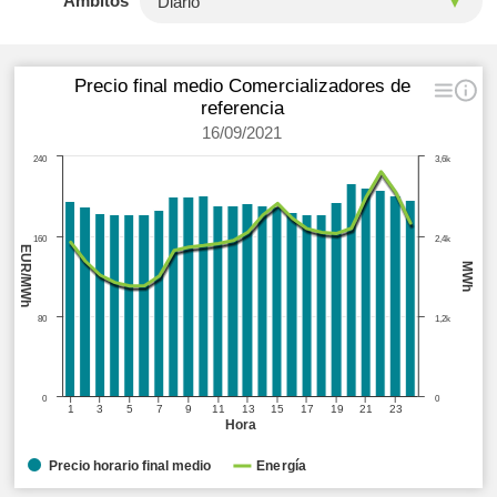
Ámbitos
Precio final medio Comercializadores de
referencia
16/09/2021
240
3,6k
160
2,4k
EUR/MWh
MWh
80
1,2k
0
0
1
3
5
7
9
11
13
15
17
19
21
23
Hora
Precio horario final medio
Energía