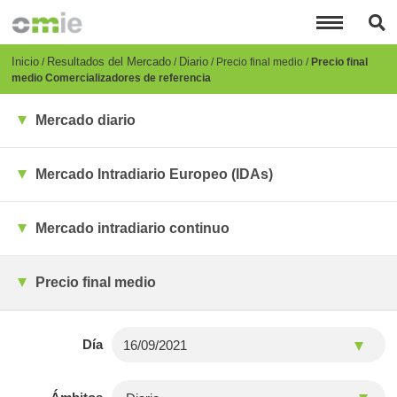
Pasar
al
contenido
principal
Breadcrumb
Inicio
Resultados del Mercado
Diario
Precio final medio
Precio final
medio Comercializadores de referencia
Mercado diario
Mercado Intradiario Europeo (IDAs)
Mercado intradiario continuo
Precio final medio
Día