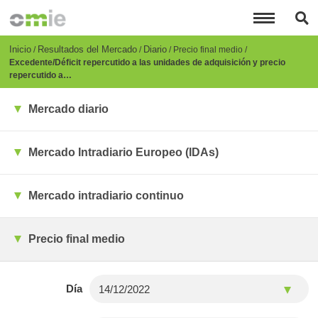
Pasar
al
contenido
principal
Breadcrumb
Inicio
Resultados del Mercado
Diario
Precio final medio
Excedente/Déficit repercutido a las unidades de adquisición y precio
repercutido a…
Mercado diario
Mercado Intradiario Europeo (IDAs)
Mercado intradiario continuo
Precio final medio
Día