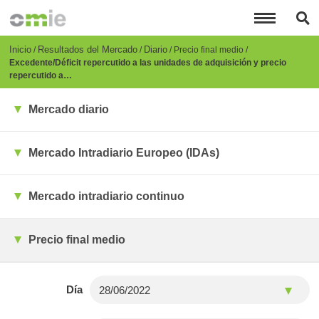
Pasar
al
contenido
principal
Breadcrumb
Inicio
Resultados del Mercado
Diario
Precio final medio
Excedente/Déficit repercutido a las unidades de adquisición y precio
repercutido a…
Mercado diario
Mercado Intradiario Europeo (IDAs)
Mercado intradiario continuo
Precio final medio
Día