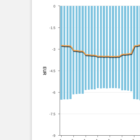
0
-1.5
-3
EUR
-4.5
-6
-7.5
-9