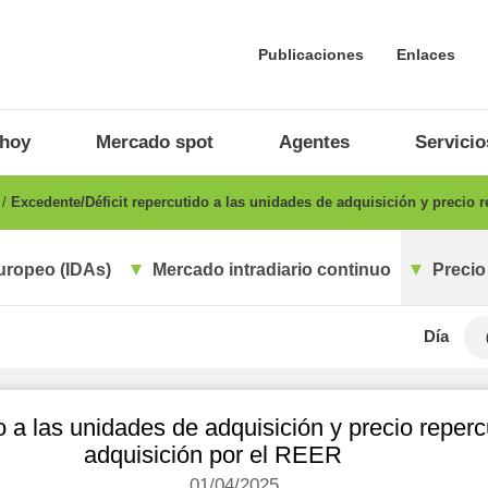
Publicaciones
Enlaces
 hoy
Mercado spot
Agentes
Servicio
o
Excedente/Déficit repercutido a las unidades de adquisición y precio 
uropeo (IDAs)
Mercado intradiario continuo
Precio
Día
o a las unidades de adquisición y precio reperc
adquisición por el REER
01/04/2025