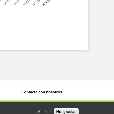
1
H20Q1
H21Q1
H22Q1
H23Q1
H24Q1
Contacta con nosotros
Aceptar
No, gracias