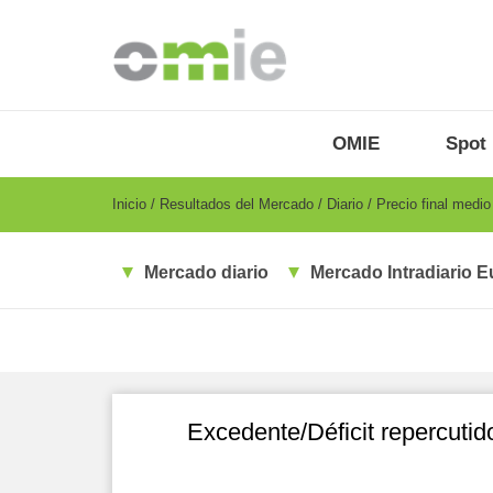
Pasar
al
contenido
principal
OMIE
Menu
OMIE
Spot
-
ES
Breadcrumb
Inicio
Resultados del Mercado
Diario
Precio final medi
Mercado diario
Mercado Intradiario E
Excedente/Déficit repercutid