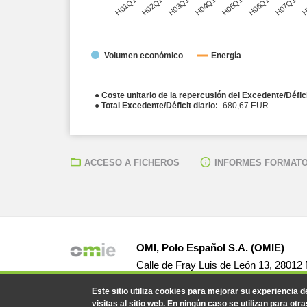
H01Q1
H02Q1
H03Q1
H04Q1
H05Q1
H06Q1
H07Q1
H
Volumen económico
Energía
● Coste unitario de la repercusión del Excedente/Défic
● Total Excedente/Déficit diario:
-680,67 EUR
ACCESO A FICHEROS
INFORMES FORMATO
OMI, Polo Español S.A. (OMIE)
Calle de Fray Luis de León 13, 28012
Este sitio utiliza cookies para mejorar su experiencia 
visitas al sitio web. En ningún caso se utilizan para otra