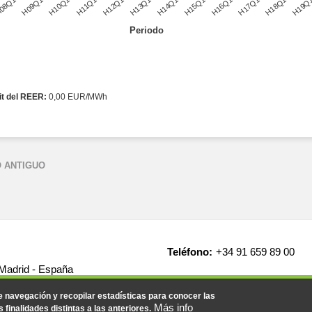
08Q1
H09Q1
H10Q1
H11Q1
H12Q1
H13Q1
H14Q1
H15Q1
H16Q1
H17Q1
H18Q1
H19Q
Periodo
it del REER:
0,00 EUR/MWh
 ANTIGUO
Teléfono:
+34 91 659 89 00
 Madrid - España
de navegación y recopilar estadísticas para conocer las
Más info
s finalidades distintas a las anteriores.