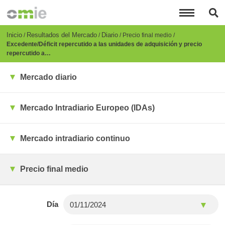
Pasar
al
contenido
principal
Breadcrumb
Inicio
Resultados del Mercado
Diario
Precio final medio
Excedente/Déficit repercutido a las unidades de adquisición y precio
repercutido a…
Mercado diario
Mercado Intradiario Europeo (IDAs)
Mercado intradiario continuo
Precio final medio
Día