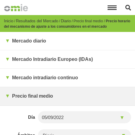
Pasar
al
contenido
principal
Breadcrumb
Inicio
Resultados del Mercado
Diario
Precio final medio
Precio horario
del mecanismo de ajuste a los consumidores en el mercado
Mercado diario
Mercado Intradiario Europeo (IDAs)
Mercado intradiario continuo
Precio final medio
Día