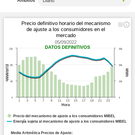
Ámbitos
Precio definitivo horario del mecanismo
de ajuste a los consumidores en el
mercado
05/09/2022
DATOS DEFINITIVOS
120
30k
80
20k
EUR/MWh
MWh
40
10k
0
0
1
3
5
7
9
11
13
15
17
19
21
23
Hora
Precio del mecanismo de ajuste a los consumidores MIBEL
Energía sujeta al mecanismo de ajuste a los consumidores MIBEL
Media Aritmética Precios de Ajuste: