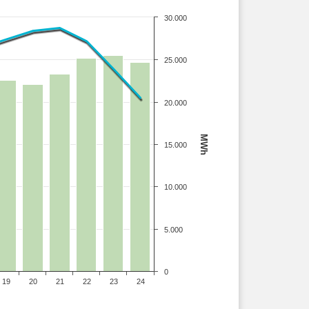
30.000
25.000
20.000
MWh
15.000
10.000
5.000
0
19
20
21
22
23
24