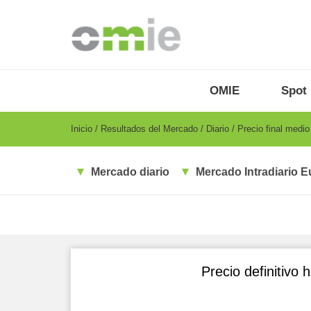
Pasar
al
contenido
principal
OMIE
Menu
OMIE
Spot
-
ES
Breadcrumb
Inicio
Resultados del Mercado
Diario
Precio final medi
Mercado diario
Mercado Intradiario E
Precio definitivo