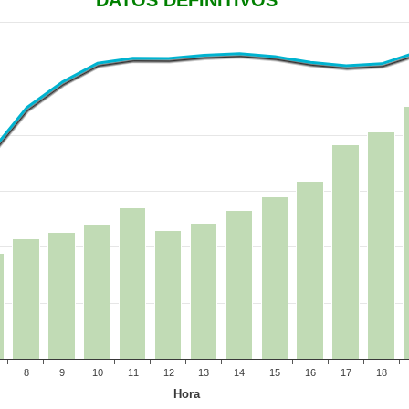
DATOS DEFINITIVOS
8
9
10
11
12
13
14
15
16
17
18
Hora