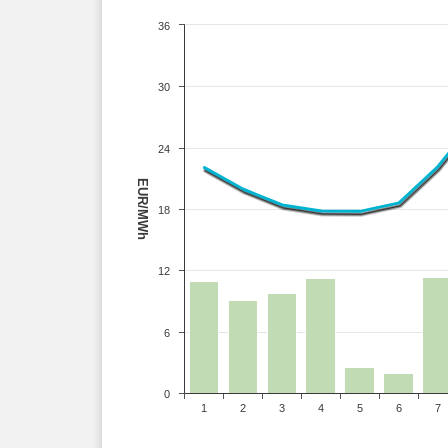
36
30
24
EUR/MWh
18
12
6
0
1
2
3
4
5
6
7