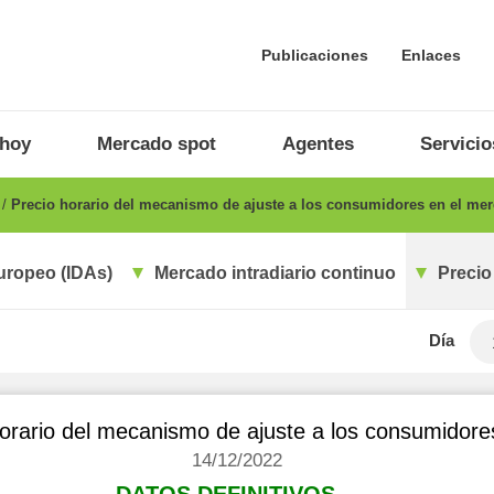
Publicaciones
Enlaces
 hoy
Mercado spot
Agentes
Servicio
o
Precio horario del mecanismo de ajuste a los consumidores en el me
uropeo (IDAs)
Mercado intradiario continuo
Precio
Día
 horario del mecanismo de ajuste a los consumidor
14/12/2022