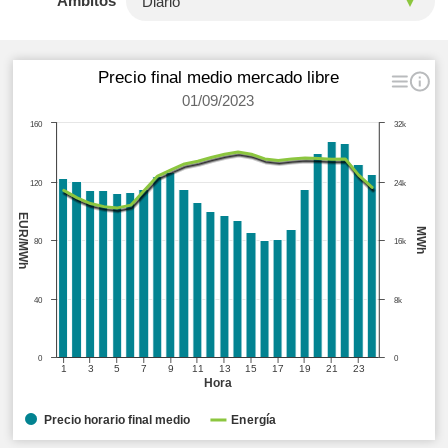
Ámbitos
Precio final medio mercado libre
01/09/2023
160
32k
120
24k
EUR/MWh
MWh
80
16k
40
8k
0
0
1
3
5
7
9
11
13
15
17
19
21
23
Hora
Precio horario final medio
Energía