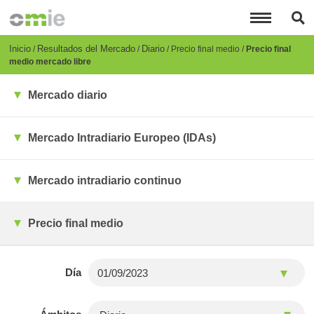
Pasar
al
contenido
principal
Breadcrumb
Inicio
Resultados del Mercado
Diario
Precio final medio
Precio final
medio mercado libre
Mercado diario
Mercado Intradiario Europeo (IDAs)
Mercado intradiario continuo
Precio final medio
Día