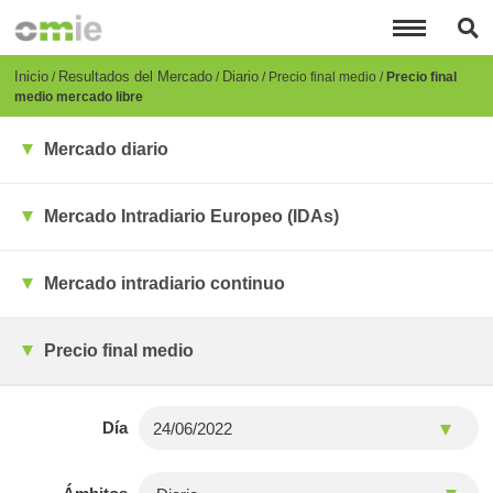
Pasar
al
contenido
principal
Breadcrumb
Inicio
Resultados del Mercado
Diario
Precio final medio
Precio final
medio mercado libre
Mercado diario
Mercado Intradiario Europeo (IDAs)
Mercado intradiario continuo
Precio final medio
Día