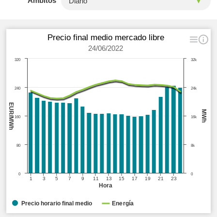
Ámbitos
Precio final medio mercado libre
24/06/2022
320
32k
240
24k
EUR/MWh
MWh
160
16k
80
8k
0
0
1
3
5
7
9
11
13
15
17
19
21
23
Hora
Precio horario final medio
Energía