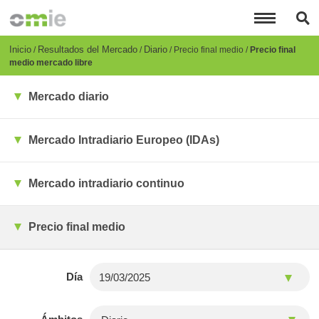
Pasar
al
contenido
principal
Breadcrumb
Inicio
Resultados del Mercado
Diario
Precio final medio
Precio final
medio mercado libre
Mercado diario
Mercado Intradiario Europeo (IDAs)
Mercado intradiario continuo
Precio final medio
Día