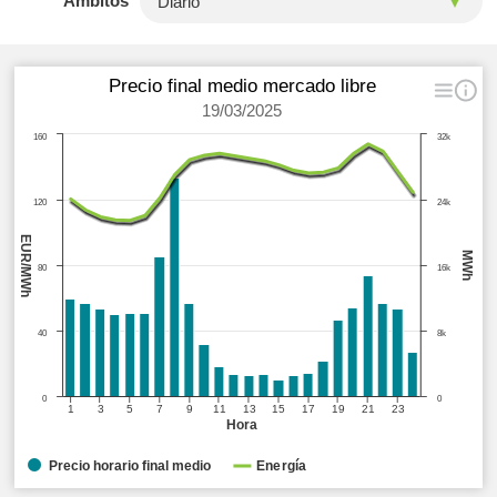
Ámbitos
Precio final medio mercado libre
19/03/2025
160
32k
120
24k
EUR/MWh
MWh
80
16k
40
8k
0
0
1
3
5
7
9
11
13
15
17
19
21
23
Hora
Precio horario final medio
Energía