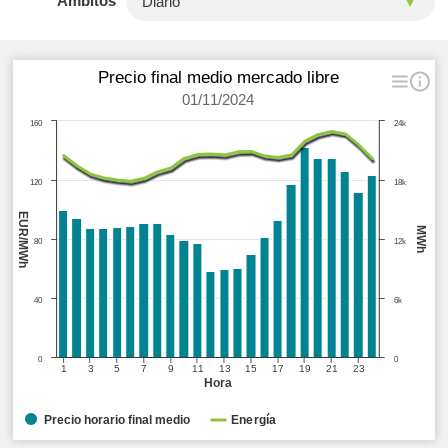
Ámbitos
Precio final medio mercado libre
01/11/2024
160
24k
120
18k
EUR/MWh
MWh
80
12k
40
6k
0
0
1
3
5
7
9
11
13
15
17
19
21
23
Hora
Precio horario final medio
Energía