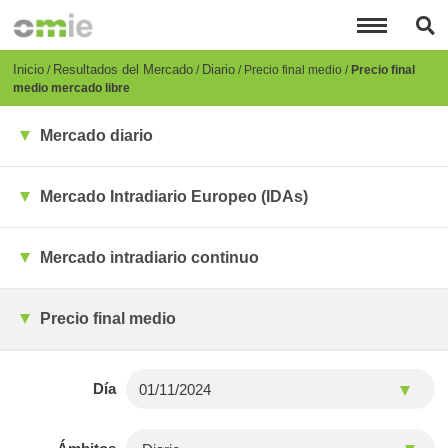
Pasar
al
contenido
principal
Breadcrumb
Inicio
Resultados del Mercado
Diario
Precio final medio
Precio final
medio mercado libre
Mercado diario
Mercado Intradiario Europeo (IDAs)
Mercado intradiario continuo
Precio final medio
Día