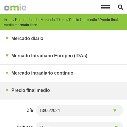
Pasar
al
contenido
principal
Breadcrumb
Inicio
Resultados del Mercado
Diario
Precio final medio
Precio final
medio mercado libre
Mercado diario
Mercado Intradiario Europeo (IDAs)
Mercado intradiario continuo
Precio final medio
Día