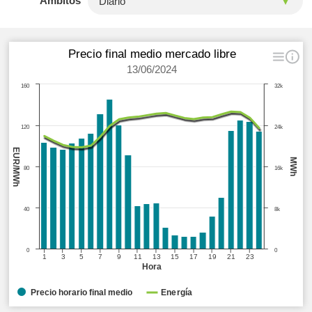
Ámbitos
Precio final medio mercado libre
13/06/2024
160
32k
120
24k
EUR/MWh
MWh
80
16k
40
8k
0
0
1
3
5
7
9
11
13
15
17
19
21
23
Hora
Precio horario final medio
Energía