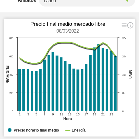
Ámbitos
Precio final medio mercado libre
08/03/2022
800
32k
600
24k
EUR/MWh
MWh
400
16k
200
8k
0
0
1
3
5
7
9
11
13
15
17
19
21
23
Hora
Precio horario final medio
Energía