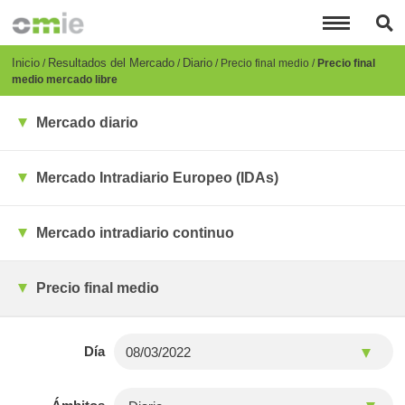
Pasar
al
contenido
principal
Breadcrumb
Inicio
Resultados del Mercado
Diario
Precio final medio
Precio final
medio mercado libre
Mercado diario
Mercado Intradiario Europeo (IDAs)
Mercado intradiario continuo
Precio final medio
Día