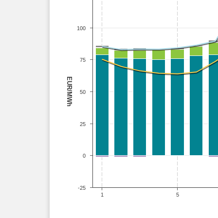
100
75
EUR/MWh
50
25
0
-25
1
5