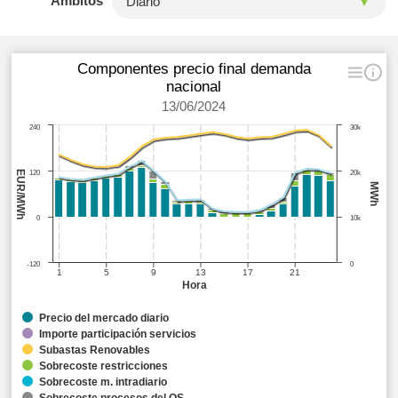
Ámbitos
Componentes precio final demanda
nacional
13/06/2024
240
30k
EUR/MWh
120
20k
MWh
0
10k
-120
0
1
5
9
13
17
21
Hora
Precio del mercado diario
Importe participación servicios
Subastas Renovables
Sobrecoste restricciones
Sobrecoste m. intradiario
Sobrecoste procesos del OS