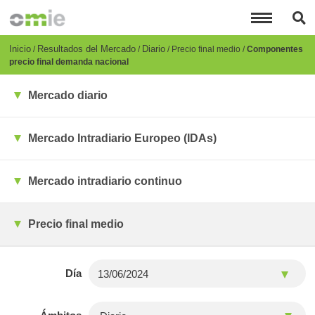
Pasar
al
contenido
principal
Breadcrumb
Inicio
Resultados del Mercado
Diario
Precio final medio
Componentes
precio final demanda nacional
Mercado diario
Mercado Intradiario Europeo (IDAs)
Mercado intradiario continuo
Precio final medio
Día