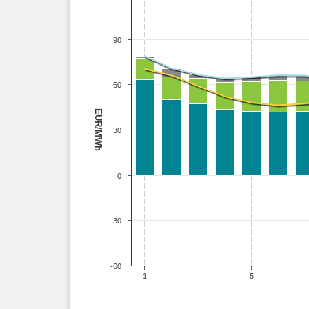
90
60
EUR/MWh
30
0
-30
-60
1
5